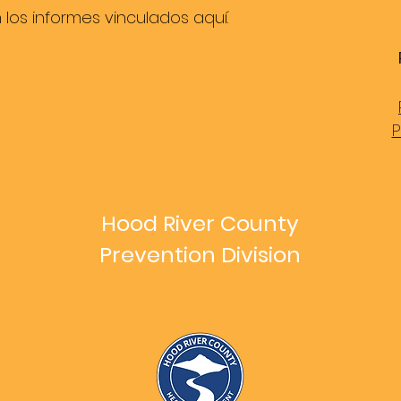
os informes vinculados aquí.
P
Hood River County
Prevention Division
1109 June Street, Hood River, OR 97031
541-386-2500