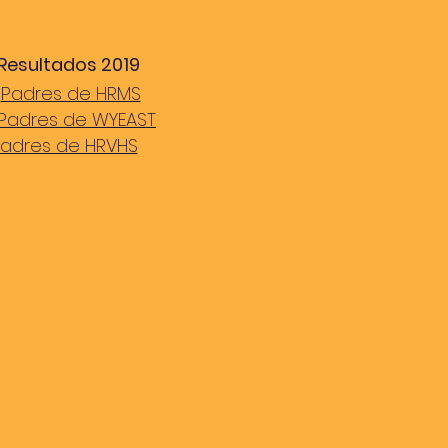
Resultados 2019
Padres de HRMS
Padres de WYEAST
adres de HRVHS
Translate
US
English
FR
French
· Français