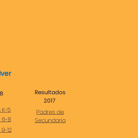
iver
Resultados
18
2017
 K-5
Padres de
 6-8
Secundaria
9-12